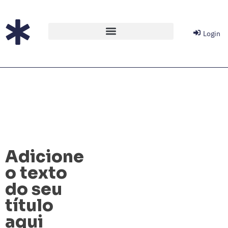
Login
Adicione
o texto
do seu
título
aqui